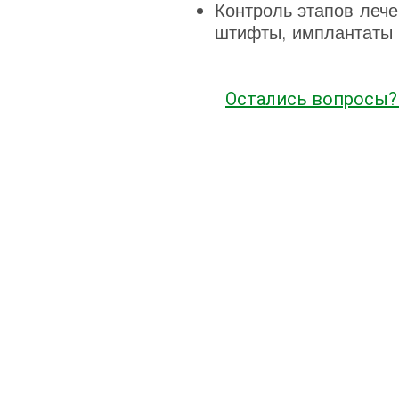
Контроль этапов лече
штифты, имплантаты и
Остались вопросы?
Центр №1 ул.
Ауэзова 52, 2 э
Центр №2
ул.Навои 39, блок 1
Центр №3
ул.Желтоксан 111,
этаж