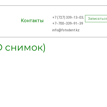
+7 (727) 339‒13‒03;
Записаться
Контакты
+7‒700‒339‒91‒39
info@fotodent.kz
D снимок)