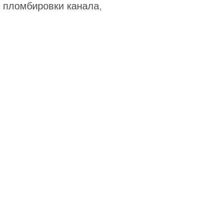
о пломбировки канала,
Понедельник
9.00 - 20.00
- суббота
Воскресенье
11.00 - 15.00
info@fotodent.kz
Наш Instagram