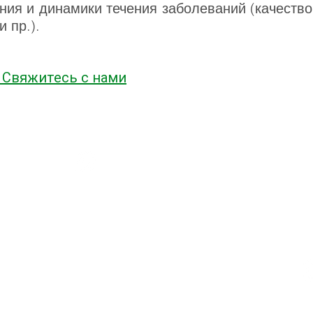
ния и динамики течения заболеваний (качеств
 пр.).
 Свяжитесь с нами
таж, офис 211
+7 (727) 339‒13‒03
+7‒700‒339‒91‒39
2, 1 этаж
 цокольный