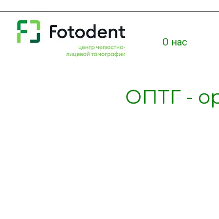
О нас
ОПТГ - о