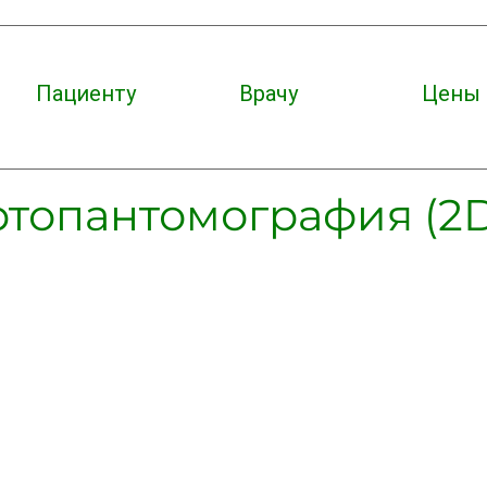
Пациенту
Врачу
Цены
ртопантомография (2