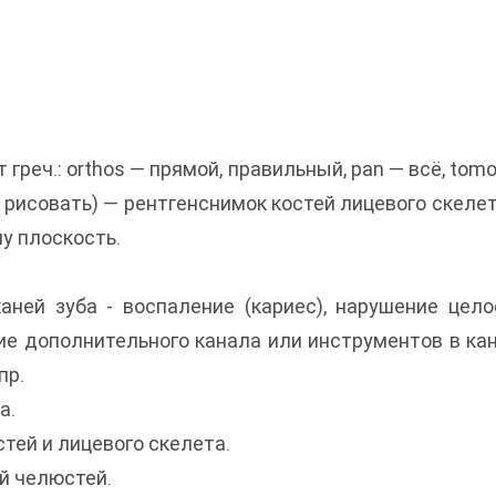
 греч.: orthos — прямой, правильный, pan — всё, to
, рисовать) — рентгенснимок костей лицевого скелет
ну плоскость.
ней зуба - воспаление (кариес), нарушение цело
ие дополнительного канала или инструментов в ка
пр.
а.
тей и лицевого скелета.
й челюстей.