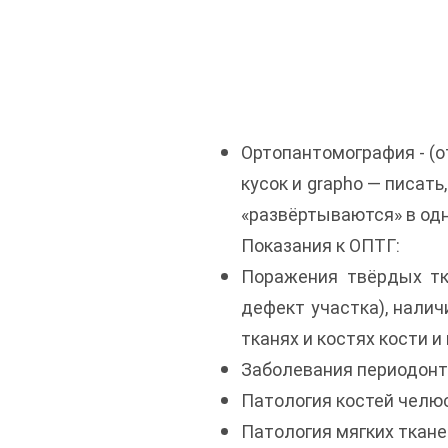
Ортопантомография - (от
кусок и grapho — писать
«развёртываются» в од
Показания к ОПТГ:
Поражения твёрдых тка
дефект участка), налич
тканях и костях кости и 
Заболевания периодонт
Патология костей челюс
Патология мягких ткане